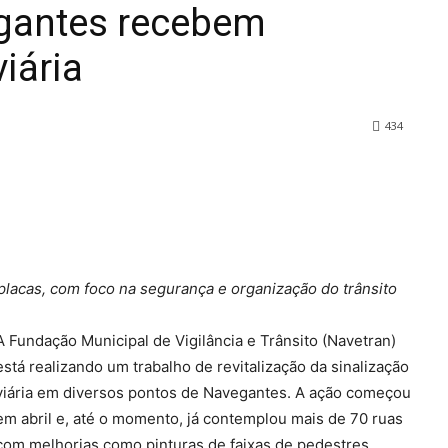
egantes recebem
iária
434
s placas, com foco na segurança e organização do trânsito
A Fundação Municipal de Vigilância e Trânsito (Navetran)
está realizando um trabalho de revitalização da sinalização
viária em diversos pontos de Navegantes. A ação começou
em abril e, até o momento, já contemplou mais de 70 ruas
com melhorias como pinturas de faixas de pedestres,