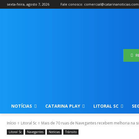
sexta-feira, agosto 7, 2026
Fale conosco: comercial@catarinanoticias.com
R
NOTÍCIAS
CATARINA PLAY
LITORAL SC
SE
Início
Litoral Sc
Mais de 70 ruas de Navegantes recebem melhoria na sin
Litoral Sc
Navegantes
Notícias
Trânsito