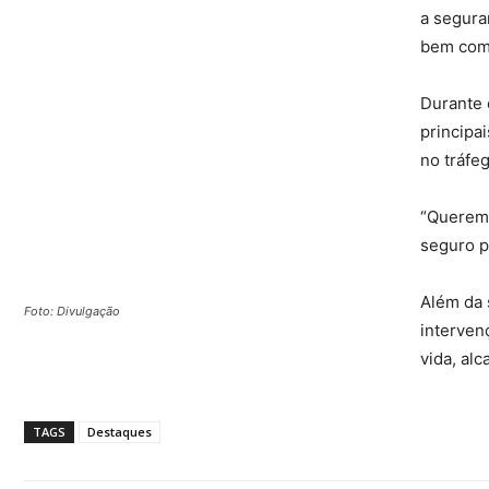
a segura
bem como
Durante o
principa
no tráfeg
“Queremo
seguro p
Além da 
Foto: Divulgação
interven
vida, al
TAGS
Destaques