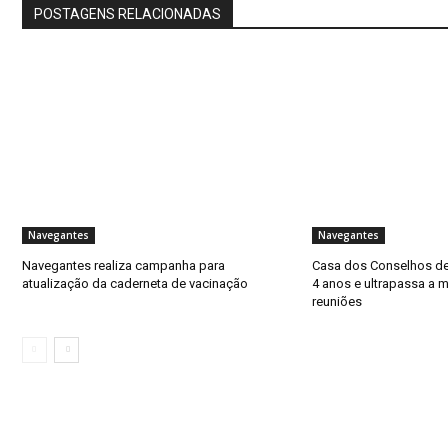
POSTAGENS RELACIONADAS
Navegantes
Navegantes
Navegantes realiza campanha para
Casa dos Conselhos d
atualização da caderneta de vacinação
4 anos e ultrapassa a m
reuniões