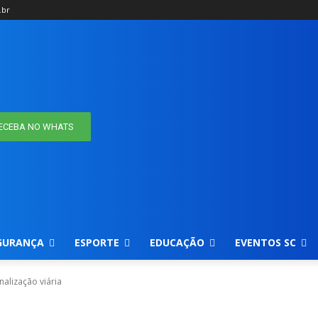
.br
ECEBA NO WHATS
GURANÇA
ESPORTE
EDUCAÇÃO
EVENTOS SC
alização viária