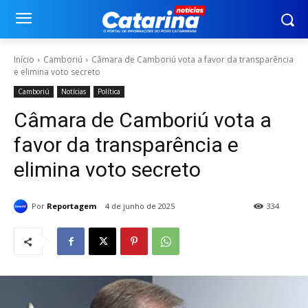
Início
Camboriú
Câmara de Camboriú vota a favor da transparência
e elimina voto secreto
Camboriú
Notícias
Política
Câmara de Camboriú vota a
favor da transparência e
elimina voto secreto
Por
Reportagem
4 de junho de 2025
334