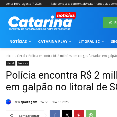
sexta-feira, agosto 7, 2026
Fale conosco: comercial@catarinanoticias.com
R
NOTÍCIAS
CATARINA PLAY
LITORAL SC
SE
Início
Geral
Polícia encontra R$ 2 milhões em cargas furtadas em galpão n
Geral
Notícias
Polícia encontra R$ 2 mi
em galpão no litoral de S
Por
Reportagem
24 de junho de 2025
Compartilhar