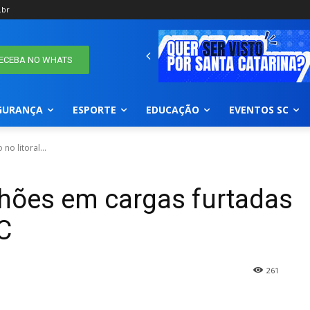
.br
ECEBA NO WHATS
GURANÇA
ESPORTE
EDUCAÇÃO
EVENTOS SC
o litoral...
lhões em cargas furtadas
C
261