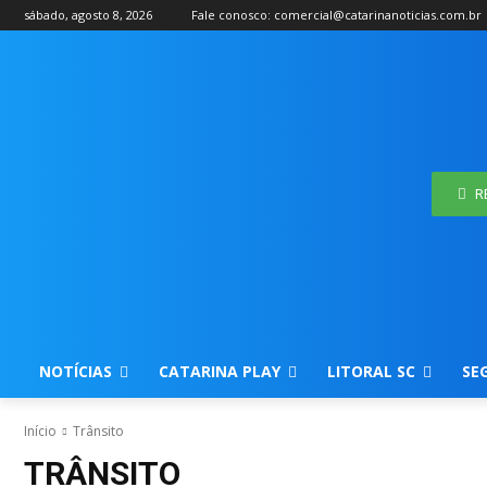
sábado, agosto 8, 2026
Fale conosco: comercial@catarinanoticias.com.br
R
NOTÍCIAS
CATARINA PLAY
LITORAL SC
SE
Início
Trânsito
TRÂNSITO