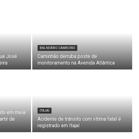
BALNEÁRIO CAMBORIÚ
 Rua José
Caminhão derruba poste de
eira
monitoramento na Avenida Atlântica
ITAJAÍ
sito em meia
artir de
Acidente de trânsito com vítima fatal é
registrado em Itajaí