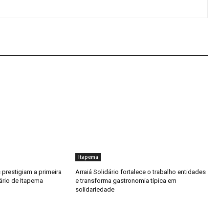
Itapema
 prestigiam a primeira
Arraiá Solidário fortalece o trabalho entidades
dário de Itapema
e transforma gastronomia típica em
solidariedade