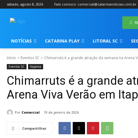
sábado, agosto 8, 2026
Fale conosco: comercial@catarinanoticias.com.br
R
NOTÍCIAS
CATARINA PLAY
LITORAL SC
SE
Início
Eventos SC
Chimarruts é a grande atração da semana na Arena Vi
Eventos SC
Itapema
Chimarruts é a grande a
Arena Viva Verão em It
Por
Comercial
19 de janeiro de 2026
Compartilhar