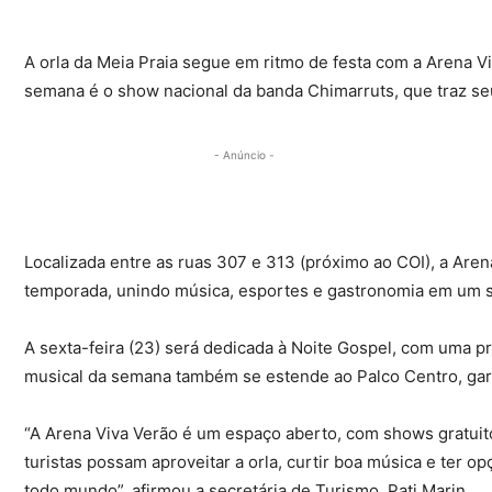
A orla da Meia Praia segue em ritmo de festa com a Arena V
semana é o show nacional da banda Chimarruts, que traz seu 
- Anúncio -
Localizada entre as ruas 307 e 313 (próximo ao COI), a Are
temporada, unindo música, esportes e gastronomia em um s
A sexta-feira (23) será dedicada à Noite Gospel, com uma 
musical da semana também se estende ao Palco Centro, gar
“A Arena Viva Verão é um espaço aberto, com shows gratuit
turistas possam aproveitar a orla, curtir boa música e ter o
todo mundo”, afirmou a secretária de Turismo, Pati Marin.