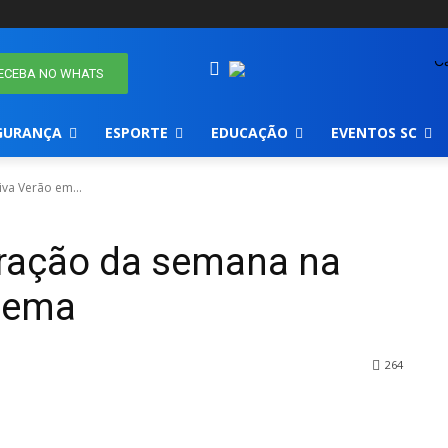
ECEBA NO WHATS
GURANÇA
ESPORTE
EDUCAÇÃO
EVENTOS SC
va Verão em...
tração da semana na
apema
264