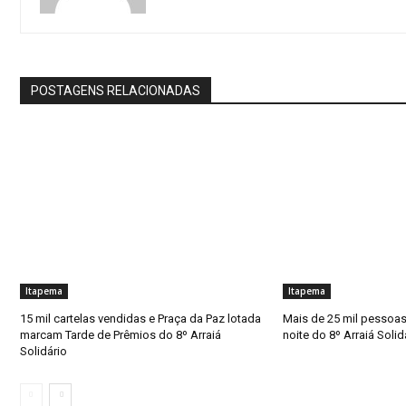
POSTAGENS RELACIONADAS
Itapema
Itapema
15 mil cartelas vendidas e Praça da Paz lotada
Mais de 25 mil pessoas
marcam Tarde de Prêmios do 8º Arraiá
noite do 8º Arraiá Soli
Solidário